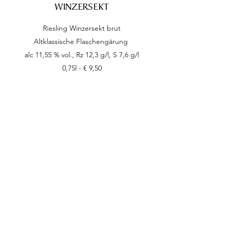
WINZERSEKT
Riesling Winzersekt brut
Altklassische Flaschengärung
alc 11,55 % vol., Rz 12,3 g/l, S 7,6 g/l
0,75l - € 9,50
SONDERPOSTEN
H2/14 2013er Riesling-Hochgewächs feinherb
Mertesdorfer Herrenberg
alc 10,4 % vol., Rz 24,5 g/l, S 7,5 g/l
0,75l - € 5
,5
0
S5/17